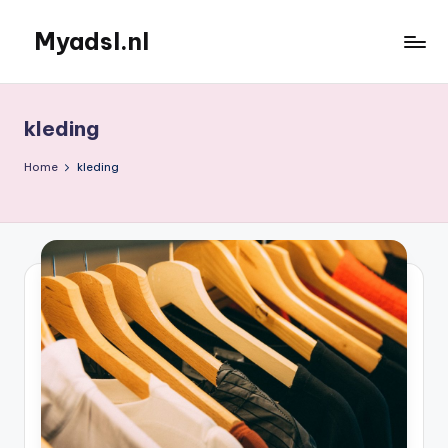
Myadsl.nl
Ga
naar
de
inhoud
kleding
Home
kleding