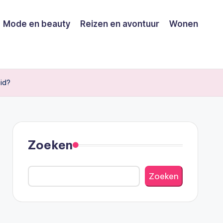
Mode en beauty
Reizen en avontuur
Wonen
eid?
Zoeken
Zoeken