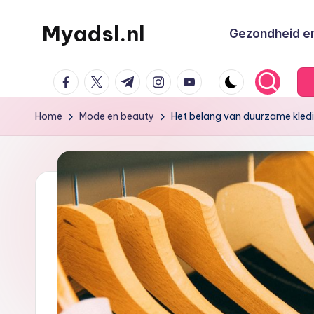
Myadsl.nl
Gezondheid en
Ga
naar
de
facebook.com
twitter.com
t.me
instagram.com
youtube.com
inhoud
Home
Mode en beauty
Het belang van duurzame kledi