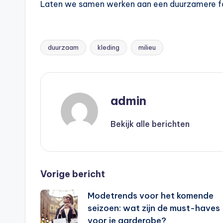
Laten we samen werken aan een duurzamere fa
duurzaam
kleding
milieu
Tags:
admin
Bekijk alle berichten
Bericht
Vorige bericht
Modetrends voor het komende
navigatie
seizoen: wat zijn de must-haves
voor je garderobe?