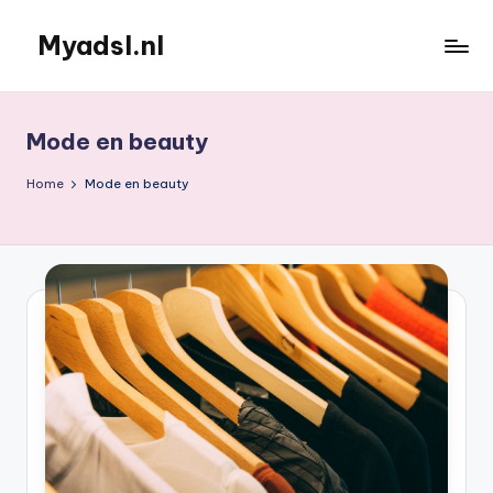
Myadsl.nl
Ga
naar
de
inhoud
Mode en beauty
Home
Mode en beauty